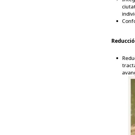
ciuta
indiv
Conf
Reducció
Reduc
tract
avan