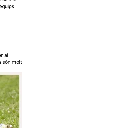
'equips
r al
s són molt