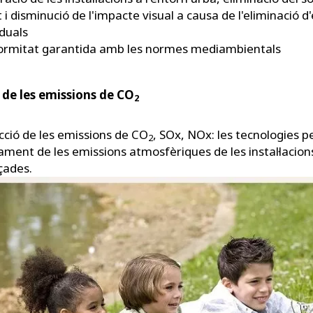
t i disminució de l'impacte visual a causa de l'eliminació d
iduals
ormitat garantida amb les normes mediambientals
 de les emissions de CO
2
ció de les emissions de CO
, SOx, NOx: les tecnologies pe
2
ament de les emissions atmosfèriques de les instal·lacion
çades.