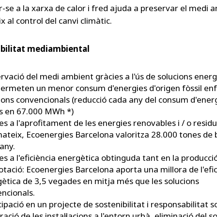
-se a la xarxa de calor i fred ajuda a preservar el medi a
x al control del canvi climàtic.
bilitat mediambiental
rvació del medi ambient gràcies a l'ús de solucions ener
ermeten un menor consum d'energies d'origen fòssil enf
ions convencionals (reducció cada any del consum d'ener
ls en 67.000 MWh *)
es a l'aprofitament de les energies renovables i / o residua
mateix, Ecoenergies Barcelona valoritza 28.000 tones de
any.
es a l'eficiència energètica obtinguda tant en la producc
lotació: Ecoenergies Barcelona aporta una millora de l'efi
ètica de 3,5 vegades en mitja més que les solucions
ncionals.
cipació en un projecte de sostenibilitat i responsabilitat s
ració de les instal·lacions a l'entorn urbà, eliminació del so