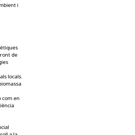
mbient i
gètiques
ront de
gies
ls locals.
 biomassa
ió com en
ciència
ocial
roll a la