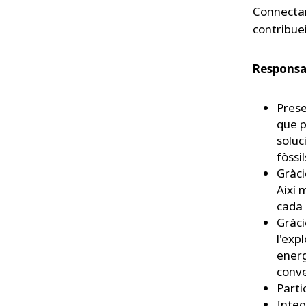
Connectar
contribuei
Responsa
Prese
que p
soluc
fòssi
Gràci
Així 
cada 
Gràci
l'exp
energ
conve
Parti
Integ