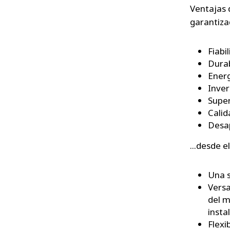
Ventajas 
garantizad
Fiabi
Durab
Energ
Inver
Super
Calid
Desap
...desde e
Una s
Versa
del m
insta
Flexi