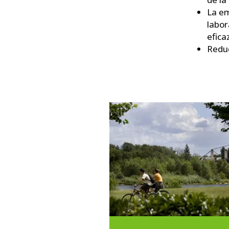
La em
labor
efica
Reduc