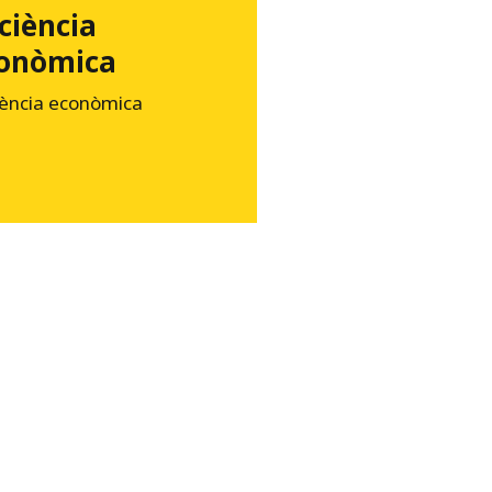
iciència
onòmica
iència econòmica