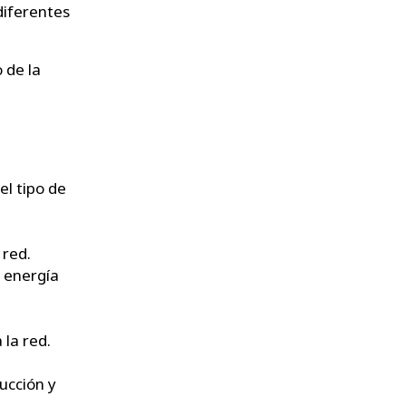
diferentes
 de la
l tipo de
 red.
e energía
la red.
ucción y