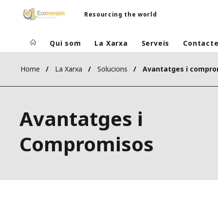
Resourcing the world
Qui som
La Xarxa
Serveis
Contact
Home
La Xarxa
Solucions
Avantatges i compro
Avantatges i
Compromisos