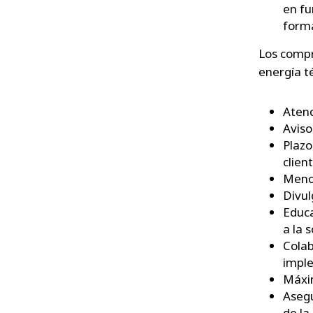
en fu
forma
Los compr
energía t
Atenc
Aviso
Plazo
client
Menor
Divul
Educa
a la 
Colab
imple
Máxim
Asegu
de la