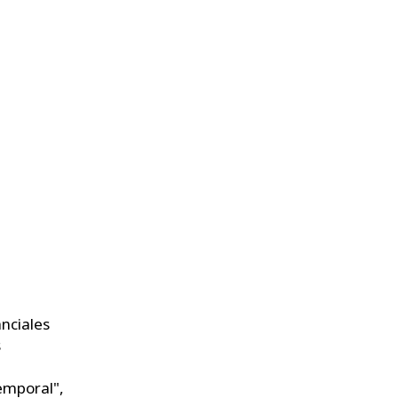
nciales
s
emporal",